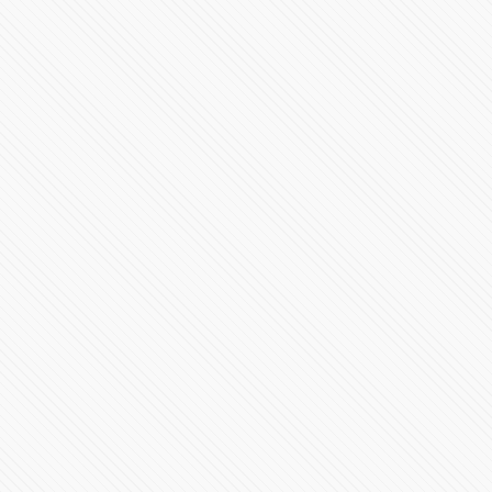
La super defensa de Pérez contra Hamilton
119303 Vistas
Entra en erupción el volcán de Fuego en Guatemala
278776 Vistas