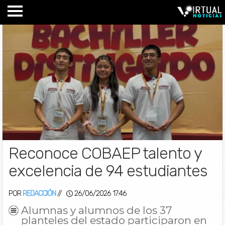
​Reconoce COBAEP talento y
excelencia de 94 estudiantes
POR
REDACCIÓN
//
26/06/2026 17:46
​Alumnas y alumnos de los 37
planteles del estado participaron en