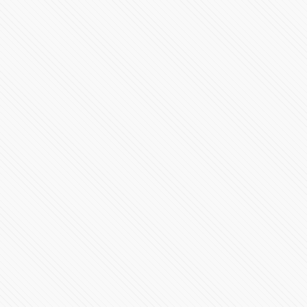
Avión ejecutivo Gulfstream G200 se estrella al aterrizar
en La Romana, República Dominicana
3924 Vistas