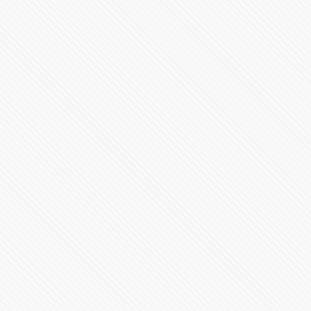
gobierno en Puebla
531040 Vistas
Inicia el nuevo gobierno en Puebla con Alejandro
Armenta