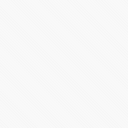
Sergio Salomón Céspedes da mensaje por su segundo
informe desde Plaza La Victoria
120311 Vistas