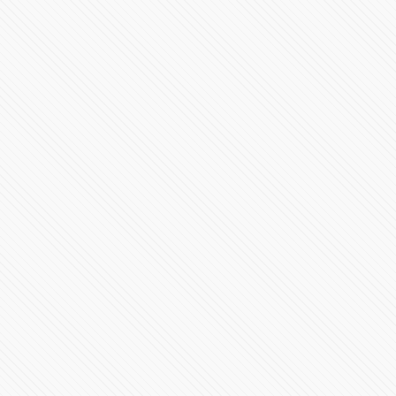
México y EU, en igualdad de condiciones: Claudia
Sheinbaum
502088 Vistas
Primer Mensaje de Alejandro Armenta al frente del