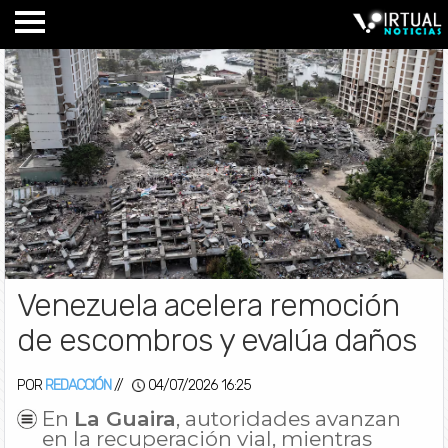
Venezuela acelera remoción
de escombros y evalúa daños
POR
REDACCIÓN
//
04/07/2026 16:25
En
La Guaira
, autoridades avanzan
en la recuperación vial, mientras