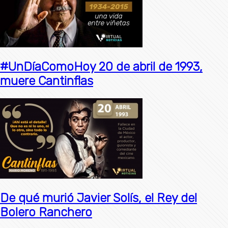
#UnDíaComoHoy 20 de abril de 1993,
muere Cantinflas
De qué murió Javier Solís, el Rey del
Bolero Ranchero