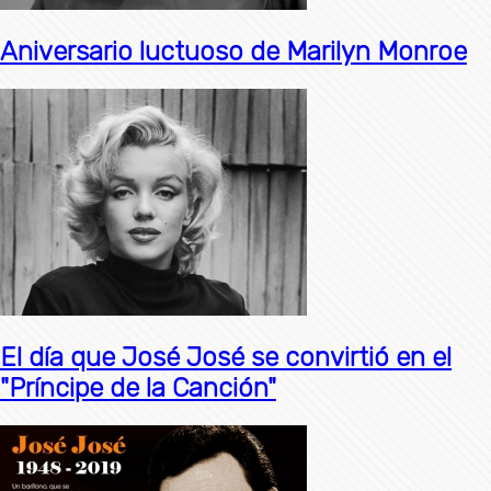
Aniversario luctuoso de Marilyn Monroe
El día que José José se convirtió en el
"Príncipe de la Canción"