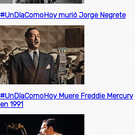
#UnDíaComoHoy murió Jorge Negrete
#UnDíaComoHoy Muere Freddie Mercury
en 1991