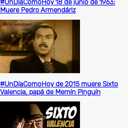
#UnDíaComoHoy 18 de junio de 1963:
Muere Pedro Armendáriz
#UnDíaComoHoy de 2015 muere Sixto
Valencia, papá de Memín Pinguín