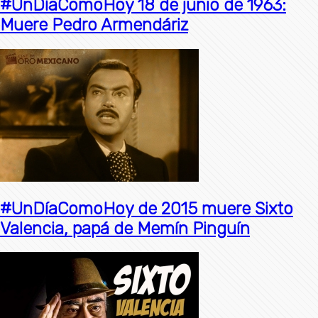
#UnDíaComoHoy 18 de junio de 1963:
Muere Pedro Armendáriz
#UnDíaComoHoy de 2015 muere Sixto
Valencia, papá de Memín Pinguín