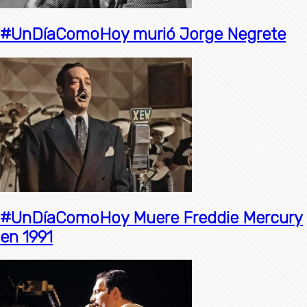
#UnDíaComoHoy murió Jorge Negrete
#UnDíaComoHoy Muere Freddie Mercury
en 1991