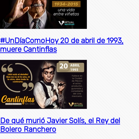
#UnDíaComoHoy 20 de abril de 1993,
muere Cantinflas
De qué murió Javier Solís, el Rey del
Bolero Ranchero