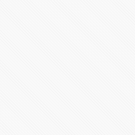
Servir a los poblanos ha sido un honor verdadero,
destaca Tony Gali en informe
72433 Vistas
Esteban Moctezuma y Tony Gali presentan el Centro
Integral Conafe