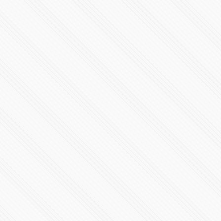
Cumple Tony Gali los compromisos 12 y 21 del Plan para
Puebla
76588 Vistas