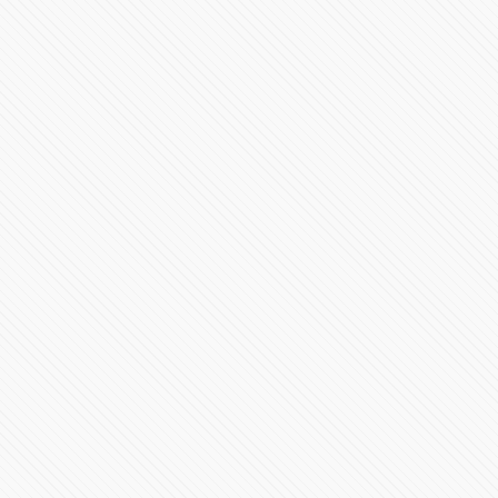
Incendio en ducto de Pemex en Ahuazotepec Puebla
79103 Vistas