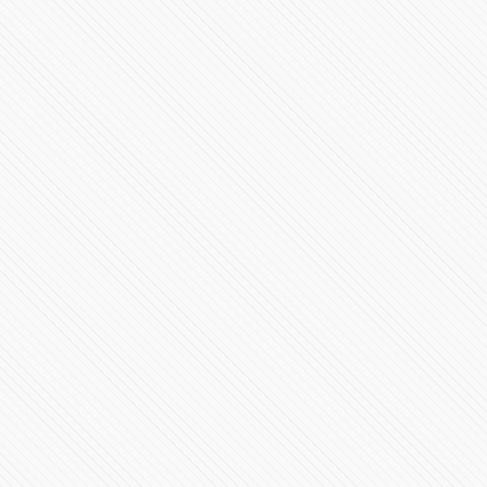
Miguel Barbosa se registra ante MORENA como
precandidato a gobernador
73441 Vistas