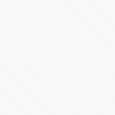
/iframe>/mqdefault.jpg);">
SUPER LUNA DE NIEVE
82588 Vistas