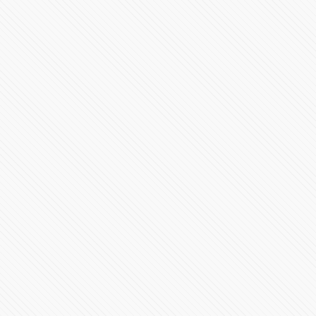
En Puebla ya logramos libertad, vamos por la
reconciliación y el bienestar: Miguel Barbosa
81652 Vistas
Ser gobierno no implica incurrir en la corrupción, dice
Miguel Barbosa