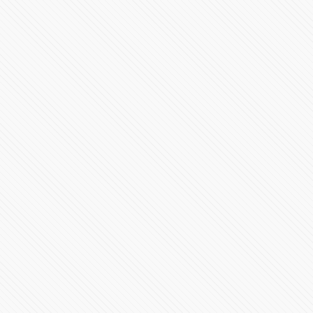
En Puebla habrá cero corrupción, garantiza Miguel
Barbosa en Tlachichuca
85079 Vistas