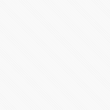
Miguel Barbosa arranca campaña, se compromete a
darle a Puebla paz, reconciliación y bienestar
74134 Vistas