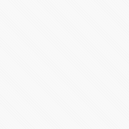
En Teziutlán Miguel Barbosa llama a lograr la paz en
Puebla con la reconciliación
82708 Vistas