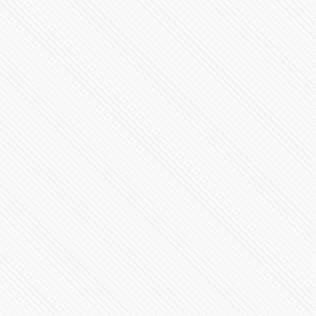
Rojas Díaz Durán será demandado penalmente,
anuncian voceros de Barbosa
86110 Vistas