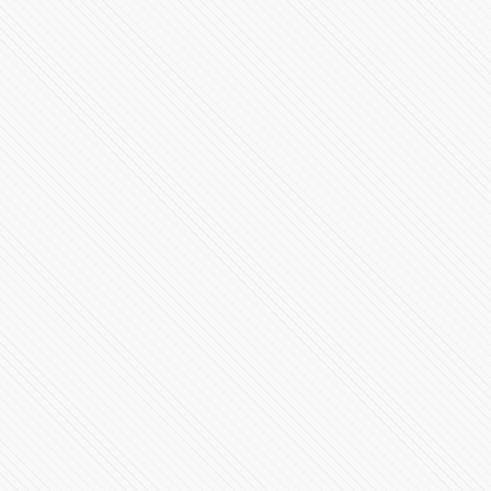
No soy un hombre de rencores, afirma Miguel Barbosa
desde Huauchinango
72223 Vistas