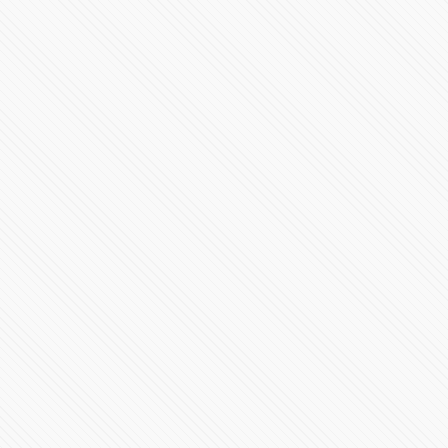
Publican audio de Armenta y Lagunes fraguando
complot contra Barbosa
77914 Vistas