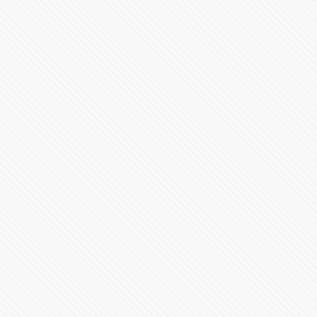
Victoria contundente, Miguel Barbosa es gobernador,
Polevnsky resalta elección
77944 Vistas