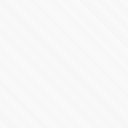
Popocatépetl registra destrucción del domo 85
89277 Vistas