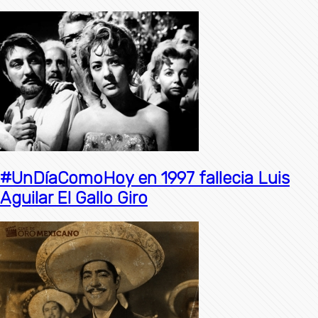
#UnDíaComoHoy en 1997 fallecia Luis
Aguilar El Gallo Giro