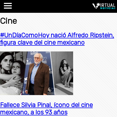
Cine
#UnDíaComoHoy nació Alfredo Ripstein,
figura clave del cine mexicano
Fallece Silvia Pinal, ícono del cine
mexicano, a los 93 años