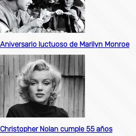
Aniversario luctuoso de Marilyn Monroe
Christopher Nolan cumple 55 años