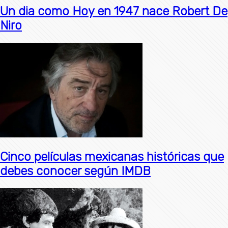
Un dia como Hoy en 1947 nace Robert De
Niro
Cinco películas mexicanas históricas que
debes conocer según IMDB