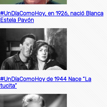
#UnDíaComoHoy, en 1926, nació Blanca
Estela Pavón
#UnDíaComoHoy de 1944 Nace “La
tucita”