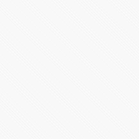
"No exageren. Si la compañera está preocupada, que
cambie su teléfono"
91799 Vistas