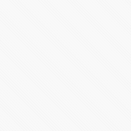
Sergio Salomón Céspedes da mensaje por su segundo
informe desde Plaza La Victoria
120396 Vistas