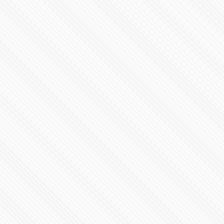
36094 Vistas
#LaInquisición | Programa 8 | Fin de Temporada 1
298241 Vistas