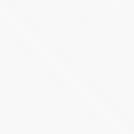
⚠️ #POPOCATÉPETL | ¡Emisión de ceniza! El #Volcán
#EnVivo
177917 Vistas