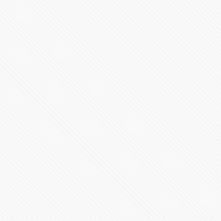
“Podemos pagar vidas”: denuncian negligencia en
clínica de Puebla
485696 Vistas