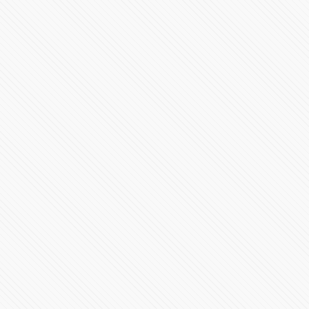
Avión ejecutivo Gulfstream G200 se estrella al aterrizar
en La Romana, República Dominicana
3909 Vistas
“Podemos pagar vidas”: denuncian negligencia en
clínica de Puebla