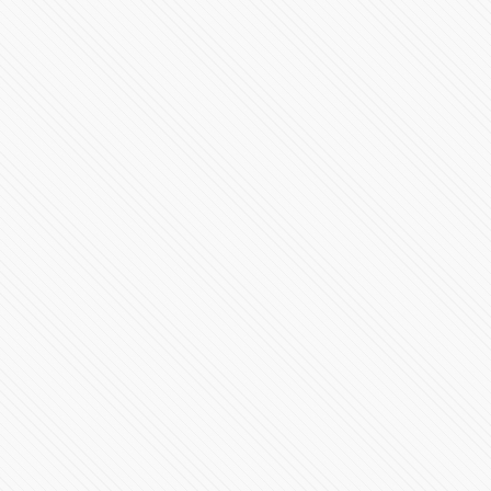
485608 Vistas
México y EU, en igualdad de condiciones: Claudia
Sheinbaum
502071 Vistas