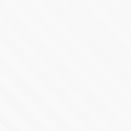
177798 Vistas
"No exageren. Si la compañera está preocupada, que
cambie su teléfono"
91688 Vistas