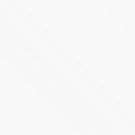
Sol
205951 Vistas
⚠️ #POPOCATÉPETL | ¡Emisión de ceniza! El #Volcán
#EnVivo