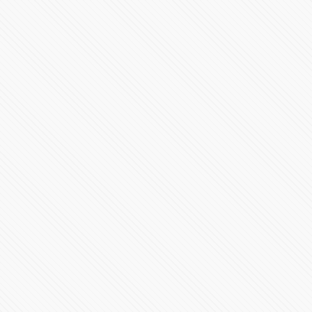
Sergio Salomón Céspedes da mensaje por su segundo
informe desde Plaza La Victoria
120294 Vistas