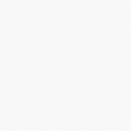
#POLÍTICA | Debate de candidaturas a la gubernatura
de Puebla 2024
1439413 Vistas
Millones de mexicanos presenciaron el eclipse total del