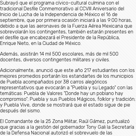
Subrayó que el programa cívico-cultural culmina con el
tradicional Desfile Conmemorativo al CCVIII Aniversario del
Inicio de Lucha de la Independencia de México el 16 de
septiembre, que por primera ocasión iniciará a las 9:00 horas,
debido a que las aeronaves de la Fuerza Aérea Mexicana que
sobrevolarán los contingentes, también estarán presentes en
el desfile que encabezará el Presidente de la República,
Enrique Nieto, en la Ciudad de México.
Además, asistirán 14 mil 500 escolares, más de mil 500
docentes, diversos contingentes militares y civiles.
Adicionalmente, anunció que este año 217 estudiantes con los
mejores promedios portarán los estandartes de los municipios
de Puebla acompañados por 38 carros alegóricos
representativos que evocarán a "Puebla y su Legado" con las
temáticas: Puebla de Valores "Donde hay un poblano hay
compromiso"; Puebla y sus Pueblos Mágicos, folklor y tradición;
y Puebla Vive, donde se mostrará que el estado sigue de pie
después del sismo.
El Comandante de la 25 Zona Militar, Raúl Gámez, puntualizó
que gracias a la gestión del gobernador Tony Gali la Secretaría
de la Defensa Nacional autorizó el sobrevuelo de las