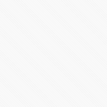
298124 Vistas
#LaInquisición | Programa 7 | Temporada 1
37249 Vistas