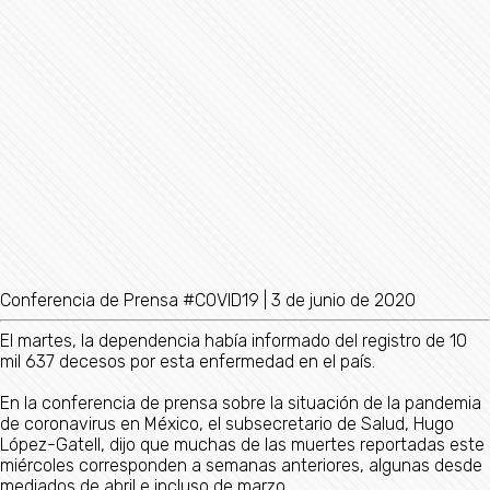
Conferencia de Prensa #COVID19 | 3 de junio de 2020
El martes, la dependencia había informado del registro de 10
mil 637 decesos por esta enfermedad en el país.
En la conferencia de prensa sobre la situación de la pandemia
de coronavirus en México, el subsecretario de Salud, Hugo
López-Gatell, dijo que muchas de las muertes reportadas este
miércoles corresponden a semanas anteriores, algunas desde
mediados de abril e incluso de marzo.