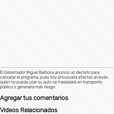
El Gobernador Miguel Barbosa anunció un decreto para
cancelar el programa, pues hoy provocaría efectos al revés,
quien no pueda usar su auto se trasladará en transporte
público y generaría más riesgo.
Agregar tus comentarios
Videos Relacionados