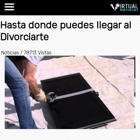
Hasta donde puedes llegar al
Divorciarte
Noticias
/
78713 Vistas