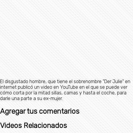
El disgustado hombre, que tiene el sobrenombre "Der Julie" en
internet publicó un video en YouTube en el que se puede ver
cómo corta por la mitad sillas, camas y hasta el coche, para
darle una parte a su ex-mujer.
Agregar tus comentarios
Videos Relacionados