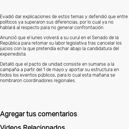
Evadió dar explicaciones de estos temas y defendió que entre
políticos ya superaron sus diferencias, por lo cual ya no
hablará al respecto para no generar confrontación.
Anunció que el lunes volverá a su curul en el Senado de la
República para retomar su labor legislativa tras cancelar los
juicios con la que pretendía echar abajo la candidatura del
experredista.
Detalló que el pacto de unidad consiste en sumarse a la
campaña a partir del 1 de mayo y aportar su estructura en
todos los eventos públicos, para lo cual esta mañana se
nombraron coordinadores regionales.
Agregar tus comentarios
Videos Relacionados