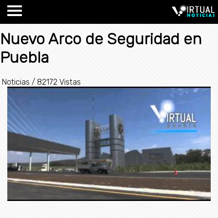
Nuevo Arco de Seguridad en
Puebla
Noticias
/
82172 Vistas