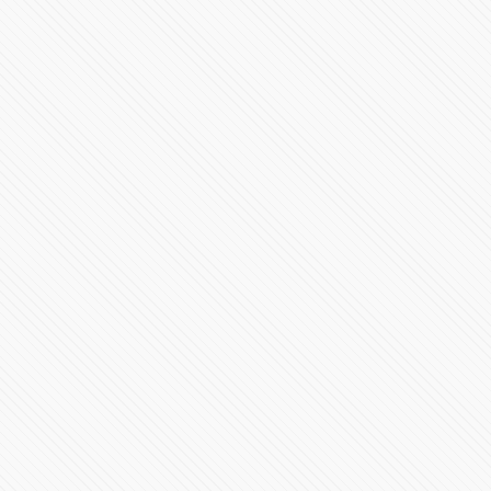
Sol
206003 Vistas
⚠️ #POPOCATÉPETL | ¡Emisión de ceniza! El #Volcán
#EnVivo