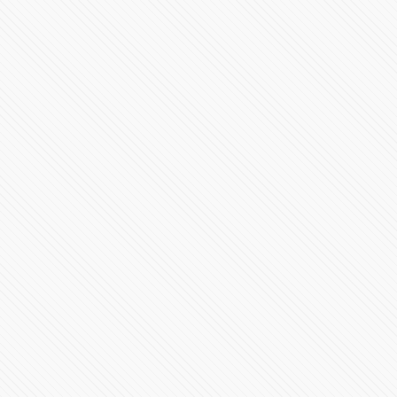
#POLÍTICA | Debate de candidaturas a la gubernatura
de Puebla 2024
1439459 Vistas
Millones de mexicanos presenciaron el eclipse total del