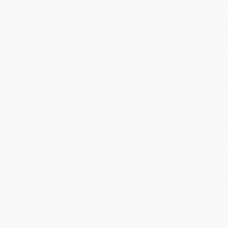
Avión ejecutivo Gulfstream G200 se estrella al aterrizar
en La Romana, República Dominicana
3967 Vistas
“Podemos pagar vidas”: denuncian negligencia en
clínica de Puebla