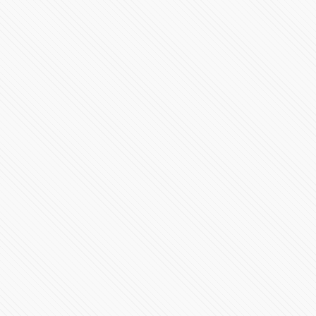
298173 Vistas
#LaInquisición | Programa 7 | Temporada 1
37276 Vistas