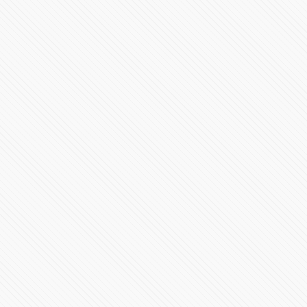
177863 Vistas
"No exageren. Si la compañera está preocupada, que
cambie su teléfono"
91742 Vistas