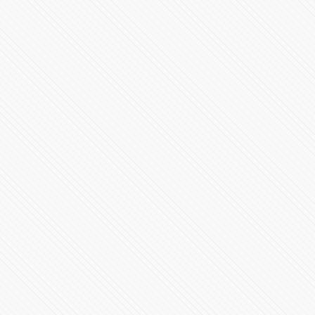
485645 Vistas
México y EU, en igualdad de condiciones: Claudia
Sheinbaum
502131 Vistas