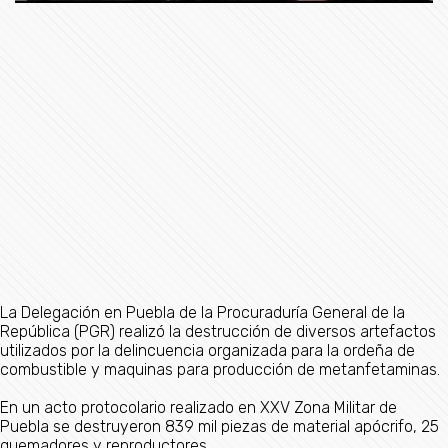
La Delegación en Puebla de la Procuraduría General de la
República (PGR) realizó la destrucción de diversos artefactos
utilizados por la delincuencia organizada para la ordeña de
combustible y maquinas para producción de metanfetaminas.
En un acto protocolario realizado en XXV Zona Militar de
Puebla se destruyeron 839 mil piezas de material apócrifo, 25
quemadores y reproductores.