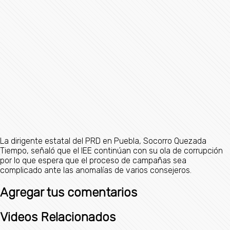
La dirigente estatal del PRD en Puebla, Socorro Quezada
Tiempo, señaló que el IEE continúan con su ola de corrupción
por lo que espera que el proceso de campañas sea
complicado ante las anomalías de varios consejeros.
Agregar tus comentarios
Videos Relacionados