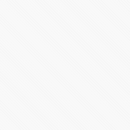
Avión ejecutivo Gulfstream G200 se estrella al aterrizar
en La Romana, República Dominicana
3939 Vistas