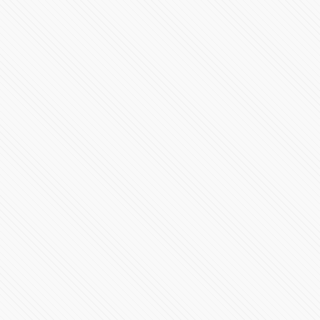
Sergio Salomón Céspedes da mensaje por su segundo
informe desde Plaza La Victoria
120325 Vistas