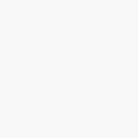
⚠️ #POPOCATÉPETL | ¡Emisión de ceniza! El #Volcán
#EnVivo
177836 Vistas
"No exageren. Si la compañera está preocupada, que
cambie su teléfono"