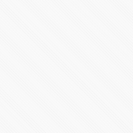
“Podemos pagar vidas”: denuncian negligencia en
clínica de Puebla
485630 Vistas
México y EU, en igualdad de condiciones: Claudia
Sheinbaum