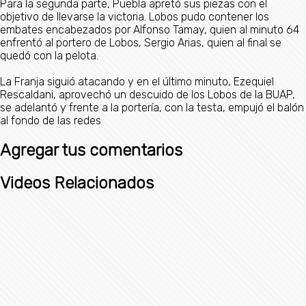
Para la segunda parte, Puebla apretó sus piezas con el
objetivo de llevarse la victoria. Lobos pudo contener los
embates encabezados por Alfonso Tamay, quien al minuto 64
enfrentó al portero de Lobos, Sergio Arias, quien al final se
quedó con la pelota.
La Franja siguió atacando y en el último minuto, Ezequiel
Rescaldani, aprovechó un descuido de los Lobos de la BUAP,
se adelantó y frente a la portería, con la testa, empujó el balón
al fondo de las redes
Agregar tus comentarios
Videos Relacionados