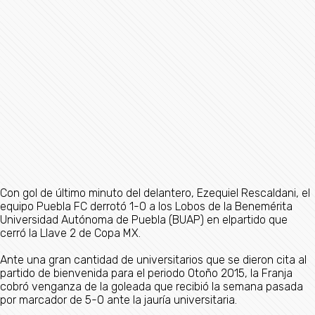
Con gol de último minuto del delantero, Ezequiel Rescaldani, el
equipo Puebla FC derrotó 1-0 a los Lobos de la Benemérita
Universidad Autónoma de Puebla (BUAP) en elpartido que
cerró la Llave 2 de Copa MX.
Ante una gran cantidad de universitarios que se dieron cita al
partido de bienvenida para el periodo Otoño 2015, la Franja
cobró venganza de la goleada que recibió la semana pasada
por marcador de 5-0 ante la jauría universitaria.