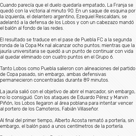
Cuando parecía que el duelo quedaría empatado, La Franja se
quedó con la victoria al minuto 90. En un saque de esquina por
la izquierda, el delantero argentino, Ezequiel Rescaldani, se
adelantó a la defensa de los Lobos y con un cabezazo mandó
el balón al fondo de las redes.
El resultado se traduce en el pase de Puebla FC a la segunda
ronda de la Copa Mx nal alcanzar ocho puntos; mientras que la
jauría universitaria se quedó a un punto de continuar con vida
al quedar eliminado con cuatro puntos en el Grupo 6.
Tanto Lobos como Puebla salieron con alineaciones del partido
de Copa pasado, sin embargo, ambas defensivas
permanecieron concentradas durante 89 minutos.
La jauría salió con el objetivo de abrir el marcador, sin embargo,
no lo consiguió. Con los ataques de Eduardo Pérez y Marvin
Piñón, los Lobos llegaron al área poblana para intentar vencer
al portero de los Camoteros, Fabián Villaseñor.
Al final del primer tiempo, Alberto Acosta remató a portería, sin
embargo, el balón pasó a unos centímetros de la portería.