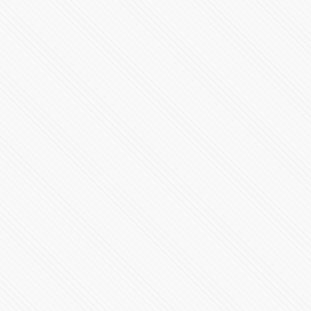
#POLÍTICA | Debate de candidaturas a la gubernatura
de Puebla 2024
1439402 Vistas
Millones de mexicanos presenciaron el eclipse total del
Sol