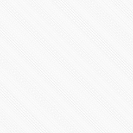
177784 Vistas
"No exageren. Si la compañera está preocupada, que
cambie su teléfono"
91671 Vistas