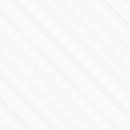
485602 Vistas
México y EU, en igualdad de condiciones: Claudia
Sheinbaum
502055 Vistas