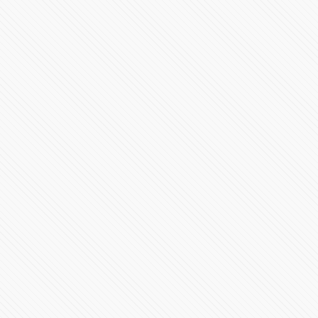
298112 Vistas
#LaInquisición | Programa 7 | Temporada 1
37238 Vistas