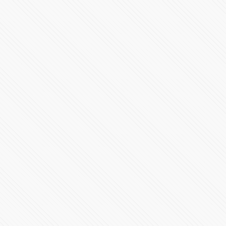
205929 Vistas
⚠️ #POPOCATÉPETL | ¡Emisión de ceniza! El #Volcán
#EnVivo