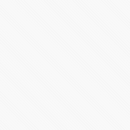
Sergio Salomón Céspedes da mensaje por su segundo
informe desde Plaza La Victoria
120285 Vistas