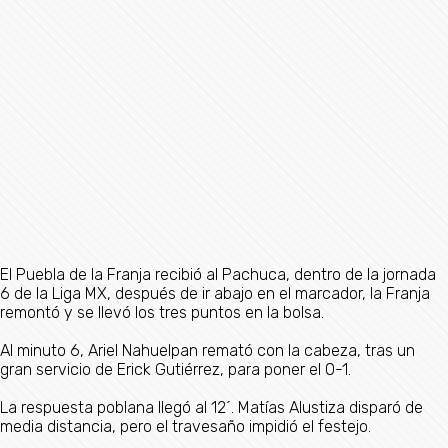
El Puebla de la Franja recibió al Pachuca, dentro de la jornada
6 de la Liga MX, después de ir abajo en el marcador, la Franja
remontó y se llevó los tres puntos en la bolsa.
Al minuto 6, Ariel Nahuelpan remató con la cabeza, tras un
gran servicio de Erick Gutiérrez, para poner el 0-1.
La respuesta poblana llegó al 12´. Matías Alustiza disparó de
media distancia, pero el travesaño impidió el festejo.