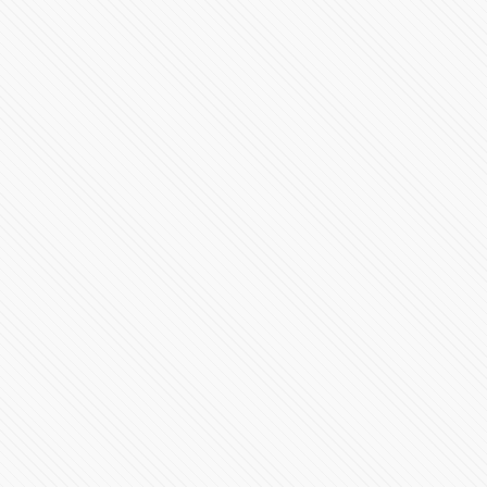
José José Amar y Querer en Puebla 2015
82077 Vistas
Puebla de La Franja presenta a Pablo Marini como