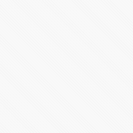
nuevo Director Técnico
83512 Vistas
Rescatan momia del Pico de Orizaba
85426 Vistas