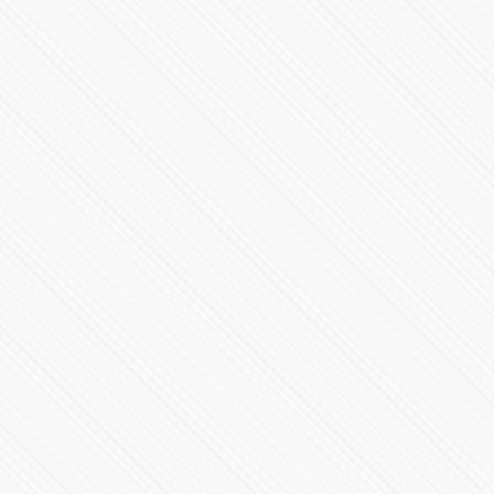
Incendio en depósito clandestino en Acajete Puebla
89613 Vistas