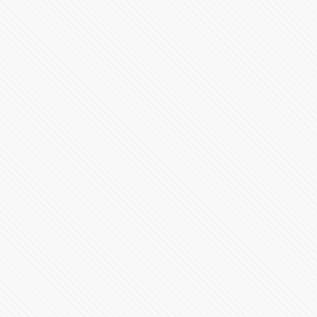
83448 Vistas
Rescatan momia del Pico de Orizaba
85383 Vistas