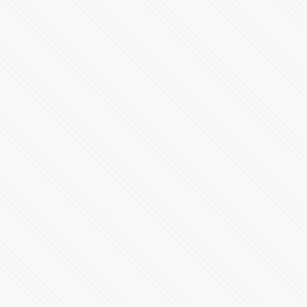
José José Amar y Querer en Puebla 2015
82035 Vistas
Puebla de La Franja presenta a Pablo Marini como
nuevo Director Técnico