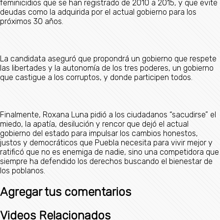
feminicidios que se han registrado de 2010 a 2015, y que evite
deudas como la adquirida por el actual gobierno para los
próximos 30 años.
La candidata aseguró que propondrá un gobierno que respete
las libertades y la autonomía de los tres poderes, un gobierno
que castigue a los corruptos, y donde participen todos.
Finalmente, Roxana Luna pidió a los ciudadanos “sacudirse” el
miedo, la apatía, desilución y rencor que dejó el actual
gobierno del estado para impulsar los cambios honestos,
justos y democráticos que Puebla necesita para vivir mejor y
ratificó que no es enemiga de nadie, sino una competidora que
siempre ha defendido los derechos buscando el bienestar de
los poblanos.
Agregar tus comentarios
Videos Relacionados