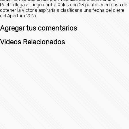
Puebla llega al juego contra Xolos con 23 puntos y en caso de
obtener la victoria aspiraría a clasificar a una fecha del cierre
del Apertura 2015.
Agregar tus comentarios
Videos Relacionados