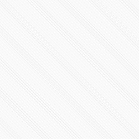
México y EU, en igualdad de condiciones: Claudia
Sheinbaum
502097 Vistas
Primer Mensaje de Alejandro Armenta al frente del
gobierno en Puebla