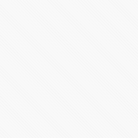
Sergio Salomón Céspedes da mensaje por su segundo
informe desde Plaza La Victoria
120319 Vistas