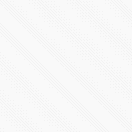
⚠️ #POPOCATÉPETL | ¡Emisión de ceniza! El #Volcán
#EnVivo
177822 Vistas