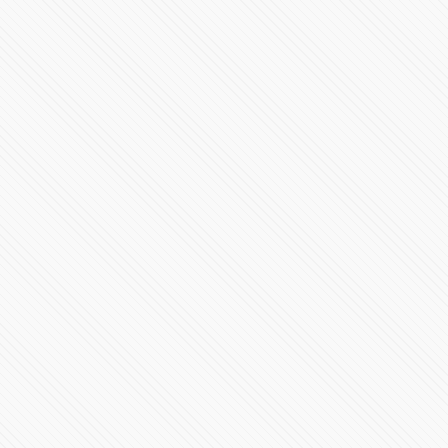
"No exageren. Si la compañera está preocupada, que
cambie su teléfono"
91709 Vistas
Es hora de conocer el RB20
95849 Vistas