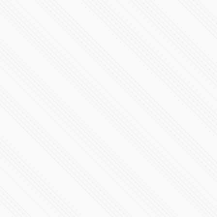
Avión ejecutivo Gulfstream G200 se estrella al aterrizar
en La Romana, República Dominicana
3929 Vistas