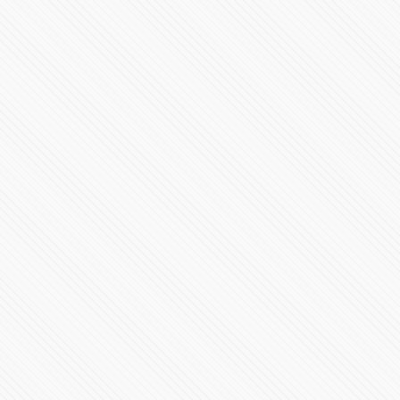
#PRESIDENCIA | Mensaje a la nación Claudia
Sheinbaum
387899 Vistas
Toma de Posesión Presidencial de Claudia Sheinbaum
Pardo