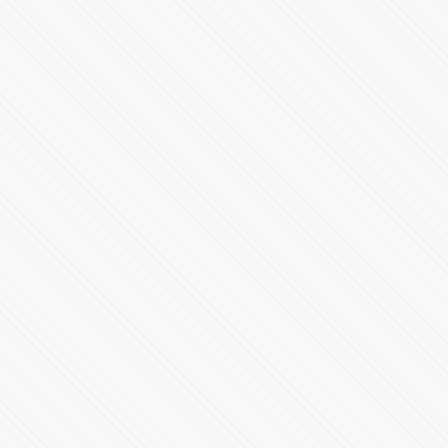
"No exageren. Si la compañera está preocupada, que
cambie su teléfono"
91758 Vistas