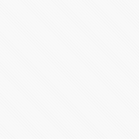
“Podemos pagar vidas”: denuncian negligencia en
clínica de Puebla
485659 Vistas