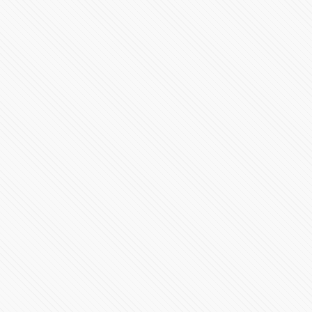
⚠️ #POPOCATÉPETL | ¡Emisión de ceniza! El #Volcán
#EnVivo
177879 Vistas