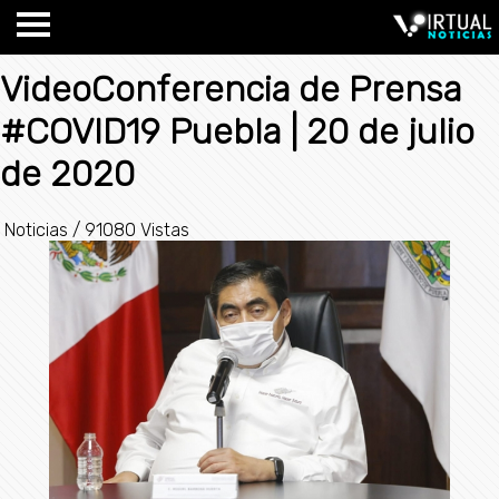
VideoConferencia de Prensa
#COVID19 Puebla | 20 de julio
de 2020
Noticias
/
91080 Vistas