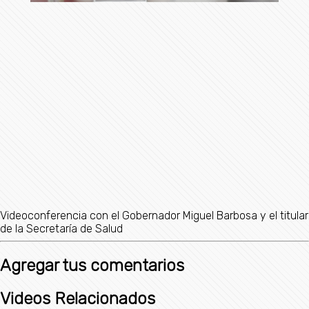
Videoconferencia con el Gobernador Miguel Barbosa y el titular
de la Secretaría de Salud
Agregar tus comentarios
Videos Relacionados