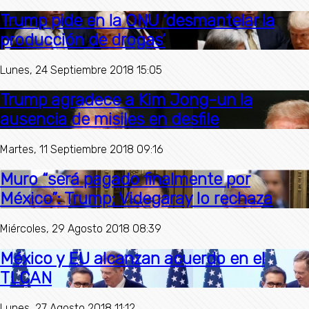
Trump pide en la ONU ‘desmantelar la
producción de drogas’
Lunes, 24 Septiembre 2018 15:05
Trump agradece a Kim Jong-un la
ausencia de misiles en desfile
Martes, 11 Septiembre 2018 09:16
Muro “será pagado finalmente por
México”: Trump; Videgaray lo rechaza
Miércoles, 29 Agosto 2018 08:39
México y EU alcanzan acuerdo en el
TLCAN
Lunes, 27 Agosto 2018 11:12