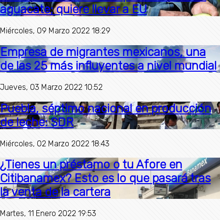
aguacate; quiere llevar a EU
Miércoles, 09 Marzo 2022 18:29
Empresa de migrantes mexicanos, una
de las 25 más influyentes a nivel mundial
Jueves, 03 Marzo 2022 10:52
Puebla, séptimo nacional en producción
de leche: SDR
Miércoles, 02 Marzo 2022 18:43
¿Tienes un préstamo o tu Afore en
Citibanamex? Esto es lo que pasará tras
la venta de la cartera
Martes, 11 Enero 2022 19:53