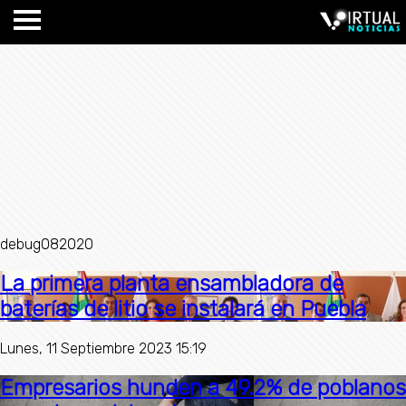
debug082020
La primera planta ensambladora de
baterías de litio se instalará en Puebla
Lunes, 11 Septiembre 2023 15:19
Empresarios hunden a 49.2% de poblanos