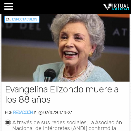
EN:
ESPECTACULOS
Evangelina Elizondo muere a
los 88 años
POR
REDACCIÓN
//
02/10/2017 15:27
A través de sus redes sociales, la Asociación
Nacional de Intérpretes (ANDI) confirmó la