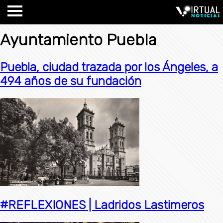
Ayuntamiento Puebla
Puebla, ciudad trazada por los Ángeles, a
494 años de su fundación
#REFLEXIONES | Ladridos Lastimeros