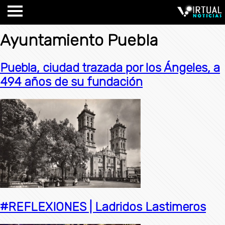
Ayuntamiento Puebla
Puebla, ciudad trazada por los Ángeles, a
494 años de su fundación
#REFLEXIONES | Ladridos Lastimeros