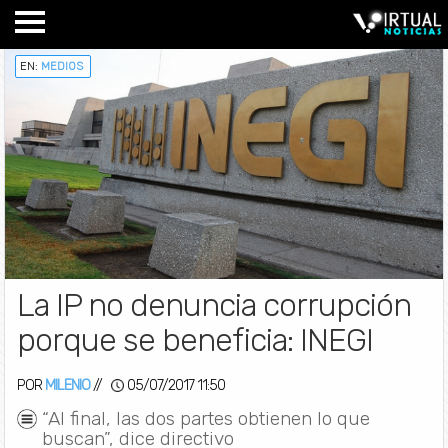
EN:
MEDIOS
La IP no denuncia corrupción
porque se beneficia: INEGI
POR
MILENIO
//
05/07/2017 11:50
“Al final, las dos partes obtienen lo que
buscan”, dice directivo