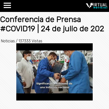
Conferencia de Prensa
#COVID19 | 24 de julio de 202
Noticias
/
137333 Vistas