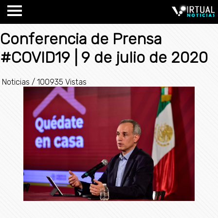
Conferencia de Prensa
#COVID19 | 9 de julio de 2020
Noticias
/
100935 Vistas