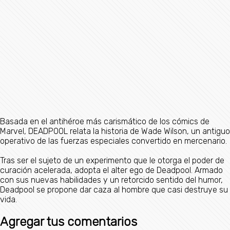
Basada en el antihéroe más carismático de los cómics de
Marvel, DEADPOOL relata la historia de Wade Wilson, un antiguo
operativo de las fuerzas especiales convertido en mercenario.
Tras ser el sujeto de un experimento que le otorga el poder de
curación acelerada, adopta el alter ego de Deadpool. Armado
con sus nuevas habilidades y un retorcido sentido del humor,
Deadpool se propone dar caza al hombre que casi destruye su
vida.
Agregar tus comentarios