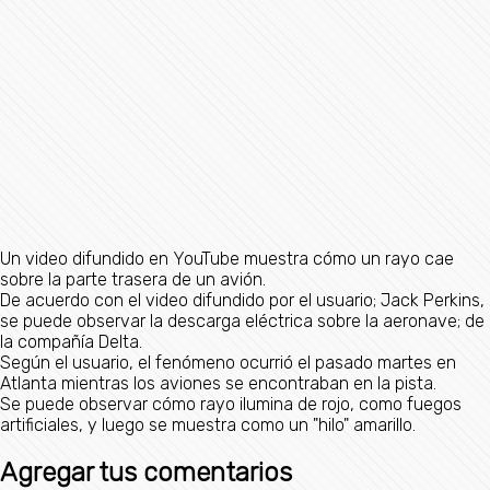
Un video difundido en YouTube muestra cómo un rayo cae
sobre la parte trasera de un avión.
De acuerdo con el video difundido por el usuario; Jack Perkins,
se puede observar la descarga eléctrica sobre la aeronave; de
la compañía Delta.
Según el usuario, el fenómeno ocurrió el pasado martes en
Atlanta mientras los aviones se encontraban en la pista.
Se puede observar cómo rayo ilumina de rojo, como fuegos
artificiales, y luego se muestra como un "hilo" amarillo.
Agregar tus comentarios