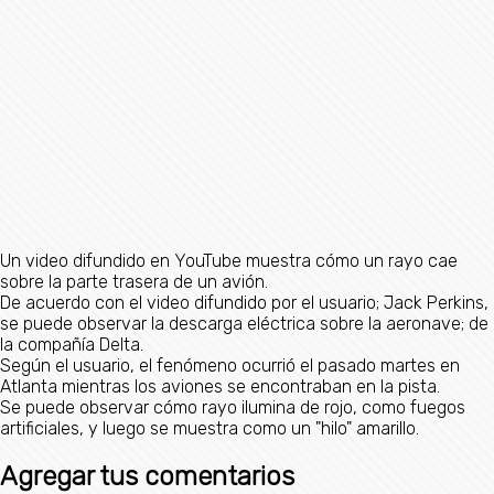
Un video difundido en YouTube muestra cómo un rayo cae
sobre la parte trasera de un avión.
De acuerdo con el video difundido por el usuario; Jack Perkins,
se puede observar la descarga eléctrica sobre la aeronave; de
la compañía Delta.
Según el usuario, el fenómeno ocurrió el pasado martes en
Atlanta mientras los aviones se encontraban en la pista.
Se puede observar cómo rayo ilumina de rojo, como fuegos
artificiales, y luego se muestra como un "hilo" amarillo.
Agregar tus comentarios