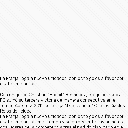
La Franja llega a nueve unidades, con ocho goles a favor por
cuatro en contra
Con un gol de Christian “Hobbit” Bermúdez, el equipo Puebla
FC sumó su tercera victoria de manera consecutiva en el
Torneo Apertura 2015 de la Liga Mx al vencer 1-0 a los Diablos
Rojos de Toluca.
La Franja llega a nueve unidades, con ocho goles a favor por
cuatro en contra, en el torneo y se coloca entre los primeros
dos lugares de la competencia tras el partido disputado en el