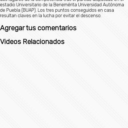
estadio Universitario de la Benemérita Universidad Autónoma
de Puebla (BUAP). Los tres puntos conseguidos en casa
resultan claves en la lucha por evitar el descenso.
Agregar tus comentarios
Videos Relacionados