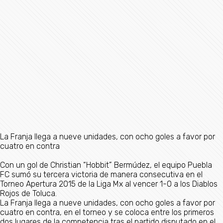
La Franja llega a nueve unidades, con ocho goles a favor por
cuatro en contra
Con un gol de Christian “Hobbit” Bermúdez, el equipo Puebla
FC sumó su tercera victoria de manera consecutiva en el
Torneo Apertura 2015 de la Liga Mx al vencer 1-0 a los Diablos
Rojos de Toluca.
La Franja llega a nueve unidades, con ocho goles a favor por
cuatro en contra, en el torneo y se coloca entre los primeros
dos lugares de la competencia tras el partido disputado en el