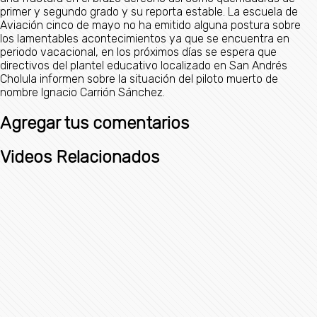
primer y segundo grado y su reporta estable. La escuela de
Aviación cinco de mayo no ha emitido alguna postura sobre
los lamentables acontecimientos ya que se encuentra en
periodo vacacional, en los próximos días se espera que
directivos del plantel educativo localizado en San Andrés
Cholula informen sobre la situación del piloto muerto de
nombre Ignacio Carrión Sánchez.
Agregar tus comentarios
Videos Relacionados