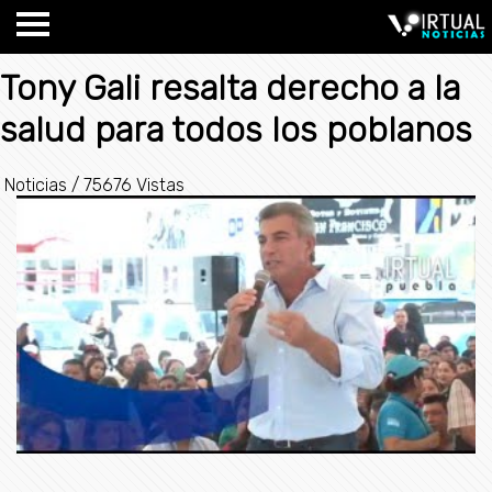
Tony Gali resalta derecho a la
salud para todos los poblanos
Noticias
/
75676 Vistas