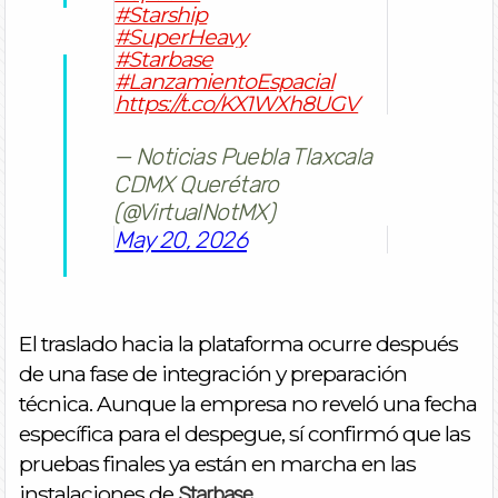
#Starship
#SuperHeavy
#Starbase
#LanzamientoEspacial
https://t.co/KX1WXh8UGV
— Noticias Puebla Tlaxcala
CDMX Querétaro
(@VirtualNotMX)
May 20, 2026
El traslado hacia la plataforma ocurre después
de una fase de integración y preparación
técnica. Aunque la empresa no reveló una fecha
específica para el despegue, sí confirmó que las
pruebas finales ya están en marcha en las
instalaciones de
.
Starbase