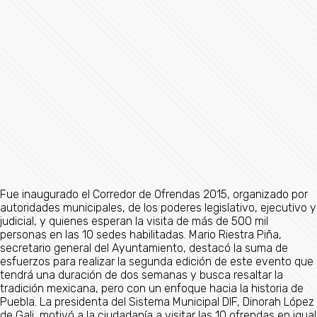
Fue inaugurado el Corredor de Ofrendas 2015, organizado por
autoridades municipales, de los poderes legislativo, ejecutivo y
judicial, y quienes esperan la visita de más de 500 mil
personas en las 10 sedes habilitadas. Mario Riestra Piña,
secretario general del Ayuntamiento, destacó la suma de
esfuerzos para realizar la segunda edición de este evento que
tendrá una duración de dos semanas y busca resaltar la
tradición mexicana, pero con un enfoque hacia la historia de
Puebla. La presidenta del Sistema Municipal DIF, Dinorah López
de Gali, motivó a la ciudadanía a visitar las 10 ofrendas en igual